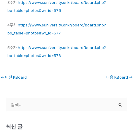
3주차
https://www.suniversity.or.kr/board/board.php?
bo_table=photos&wr_id=576
4주차
https://www.suniversity.or.kr/board/board.php?
bo_table=photos&wr_id=577
5주차
https://www.suniversity.or.kr/board/board.php?
bo_table=photos&wr_id=578
←
이전 KBoard
다음 KBoard
→
검
색
대
최신 글
상