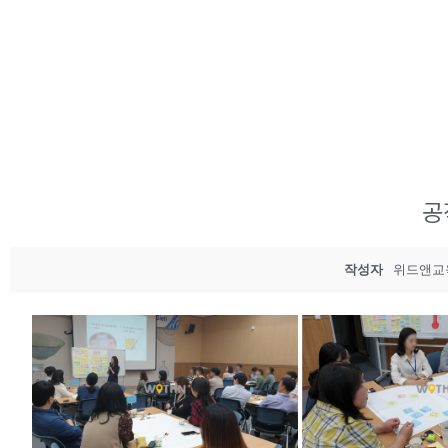
공
작성자
위드앤교