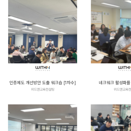
인증제도 개선방안 도출 워크숍 [1차수]
네크워크 활성화를
위드앤교육컨설팅
위드앤교육