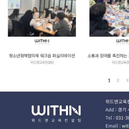
청소년정책협의체 워크숍 퍼실리테이션
소통과 참여를 촉진하는
위드앤교육컨설팅
위드앤교육
1
2
3
위드앤교육컨
Add :
경기 
Tel :
031-3
Email :
wi