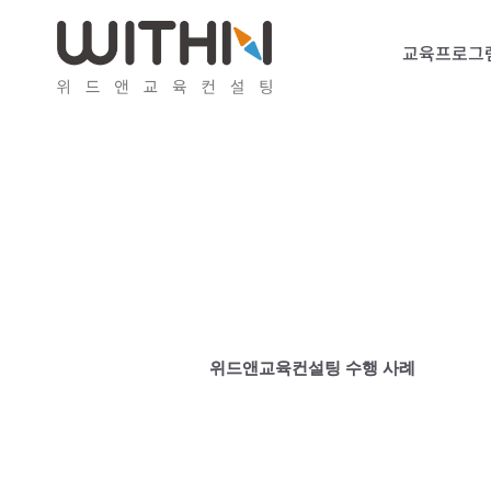
콘
텐
교육프로그
츠
로
건
너
뛰
기
위드앤교육컨설팅 수행 사례