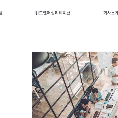
램
위드앤퍼실리테이션
회사소