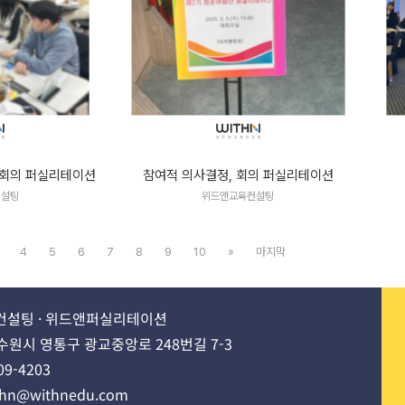
 회의 퍼실리테이션
참여적 의사결정, 회의 퍼실리테이션
컨설팅
위드앤교육컨설팅
4
5
6
7
8
9
10
»
마지막
설팅 · 위드앤퍼실리테이션
수원시 영통구 광교중앙로 248번길 7-3
09-4203
thn@withnedu.com