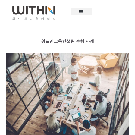
콘
텐
츠
로
건
너
위드앤교육컨설팅 수행 사례
뛰
기