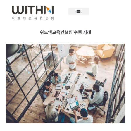
콘
텐
츠
로
건
위드앤교육컨설팅 수행 사례
너
뛰
기