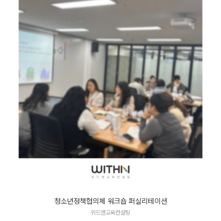
청소년정책협의체 워크숍 퍼실리테이션
위드앤교육컨설팅