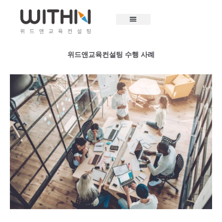
콘
텐
츠
로
건
위드앤교육컨설팅 수행 사례
너
뛰
기